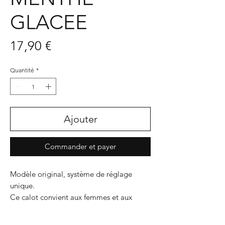
GLACEE
Prix
17,90 €
Quantité
*
Ajouter
Commander et payer
Modèle original, système de réglage
unique.
Ce calot convient aux femmes et aux
hommes, tour de tête 52 à 60
Doublé, ce nouveau modèle apporte