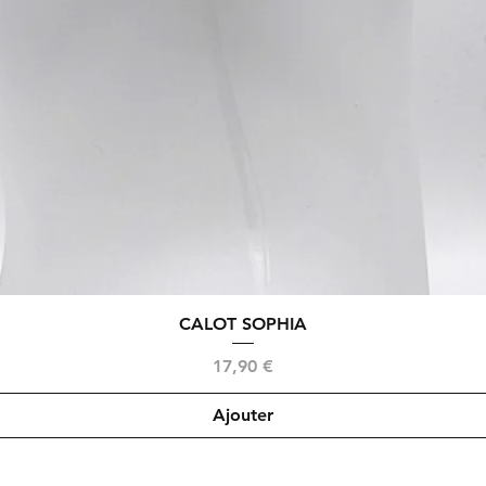
Aperçu rapide
CALOT SOPHIA
Prix
17,90 €
Ajouter