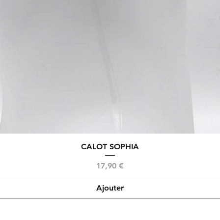
Aperçu rapide
CALOT SOPHIA
Prix
17,90 €
Ajouter