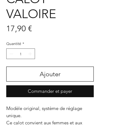
VALOIRE
Prix
17,90 €
Quantité
*
Ajouter
Commander et payer
Modèle original, système de réglage
unique.
Ce calot convient aux femmes et aux
hommes, tour de tête 52 à 60
Doublé, ce nouveau modèle apporte