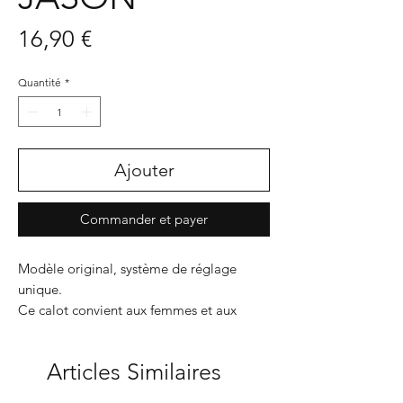
Prix
16,90 €
Quantité
*
Ajouter
Commander et payer
Modèle original, système de réglage
unique.
Ce calot convient aux femmes et aux
hommes, tour de tête 52 à 60
Doublé, ce nouveau modèle apporte
Articles Similaires
encore plus de confort
Coton oeko-tex de qualité, fabriqué en