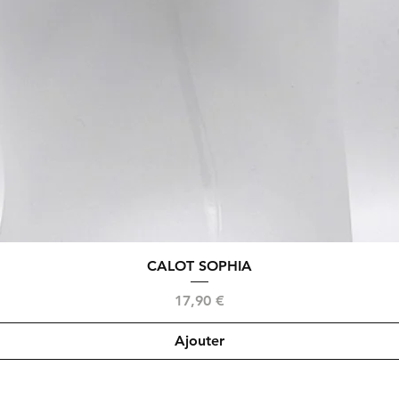
Aperçu rapide
CALOT SOPHIA
Prix
17,90 €
Ajouter