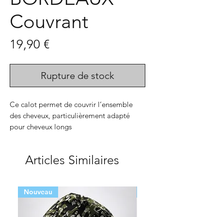
Couvrant
Prix
19,90 €
Rupture de stock
Ce calot permet de couvrir l’ensemble
des cheveux, particulièrement adapté
pour cheveux longs
Doublé, ce modèle apporte encore plus
Articles Similaires
de confort
Deux possibilités, deux looks : les calots
Nouveau
Nouveau
peuvent se nouer à la nuque ou au dessus
de la coiffure
- Matière 100% coton Oeko-Tex de