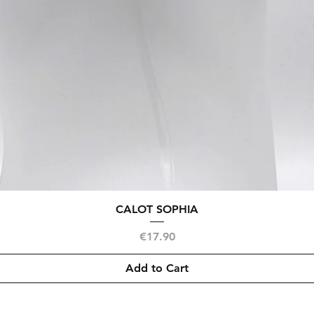
Quick View
CALOT SOPHIA
Price
€17.90
Add to Cart