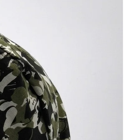
recommandons un lavage à 30/40° ,
séchage à plat à l'air libre
sans rabat, fini les calots trop grands !
Calot VELMONT motif noel