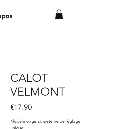
opos
CALOT
VELMONT
Price
€17.90
Modèle original, système de réglage
unique.