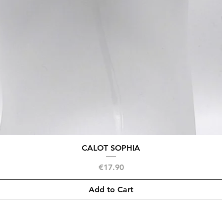
Quick View
CALOT SOPHIA
Price
€17.90
Add to Cart