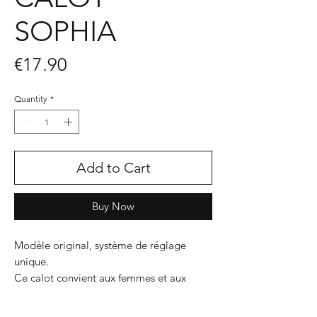
SOPHIA
Price
€17.90
Quantity
*
Add to Cart
Buy Now
Modèle original, système de réglage
unique.
Ce calot convient aux femmes et aux
hommes, tour de tête 52 à 60
Doublé, ce nouveau modèle apporte