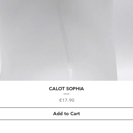
Quick View
CALOT SOPHIA
Price
€17.90
Add to Cart