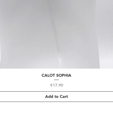
Quick View
CALOT SOPHIA
Price
€17.90
Add to Cart