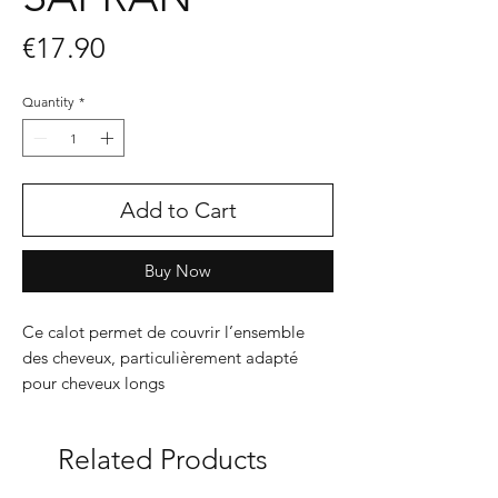
Price
€17.90
Quantity
*
Add to Cart
Buy Now
Ce calot permet de couvrir l’ensemble
des cheveux, particulièrement adapté
pour cheveux longs
Doublé, ce modèle apporte encore plus
de confort
Related Products
Deux possibilités, deux looks : les calots